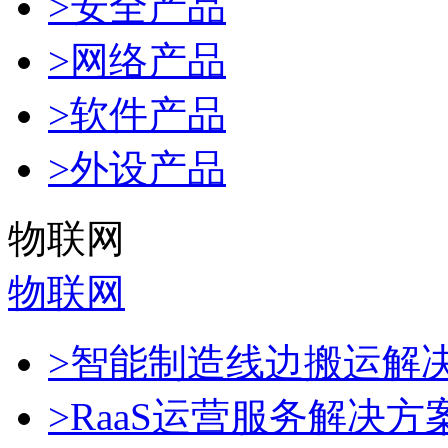
>安全产品
>网络产品
>软件产品
>外设产品
物联网
物联网
>智能制造线边搬运解
>RaaS运营服务解决方