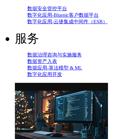
数据安全管控平台
数字化应用-Bluenic客户数据平台
数字化应用-云捷集成中间件（ESB）
服务
数据治理咨询与实施服务
数据资产入表
数据应用-算法模型 & ML
数字化应用开发