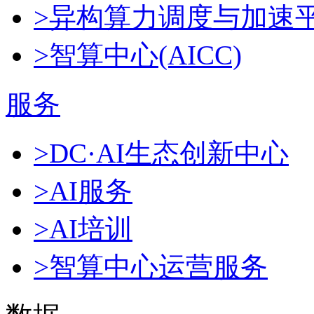
>异构算力调度与加速
>智算中心(AICC)
服务
>DC·AI生态创新中心
>AI服务
>AI培训
>智算中心运营服务