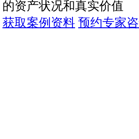
的资产状况和真实价值
获取案例资料
预约专家咨