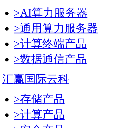
>AI算力服务器
>通用算力服务器
>计算终端产品
>数据通信产品
汇赢国际云科
>存储产品
>计算产品