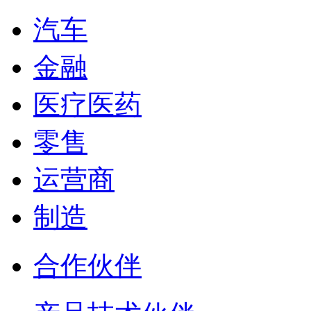
汽车
金融
医疗医药
零售
运营商
制造
合作伙伴