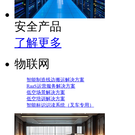
安全产品
了解更多
物联网
智能制造线边搬运解决方案
RaaS运营服务解决方案
低空场景解决方案
低空培训解决方案
智能标识识读系统（叉车专用）