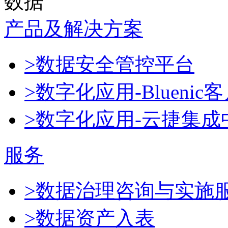
数据
产品及解决方案
>数据安全管控平台
>数字化应用-Blueni
>数字化应用-云捷集成
服务
>数据治理咨询与实施
>数据资产入表