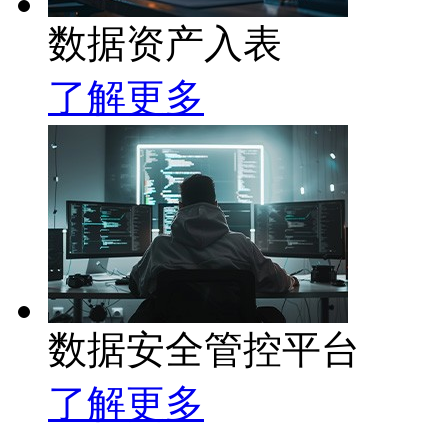
数据资产入表
了解更多
数据安全管控平台
了解更多