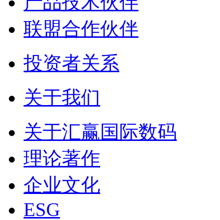
产品技术伙伴
联盟合作伙伴
投资者关系
关于我们
关于汇赢国际数码
理论著作
企业文化
ESG