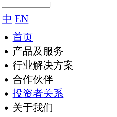
中
EN
首页
产品及服务
行业解决方案
合作伙伴
投资者关系
关于我们