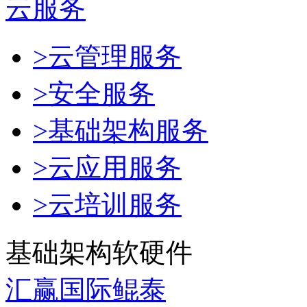
云服务
>云管理服务
>安全服务
>基础架构服务
>云应用服务
>云培训服务
基础架构软硬件
汇赢国际鲲泰