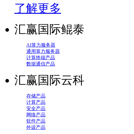
了解更多
汇赢国际鲲泰
AI算力服务器
通用算力服务器
计算终端产品
数据通信产品
汇赢国际云科
存储产品
计算产品
安全产品
网络产品
软件产品
外设产品