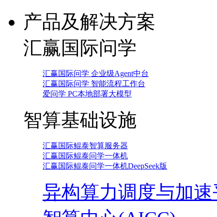
产品及解决方案
汇赢国际问学
汇赢国际问学 企业级Agent中台
汇赢国际问学 智能流程工作台
爱问学 PC本地部署大模型
智算基础设施
汇赢国际鲲泰智算服务器
汇赢国际鲲泰问学一体机
汇赢国际鲲泰问学一体机DeepSeek版
异构算力调度与加速