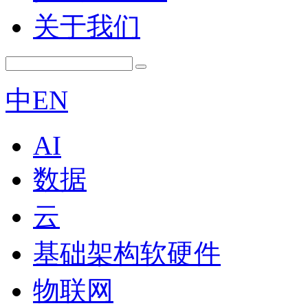
关于我们
中
EN
AI
数据
云
基础架构软硬件
物联网