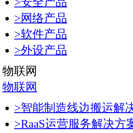
>安全产品
>网络产品
>软件产品
>外设产品
物联网
物联网
>智能制造线边搬运解
>RaaS运营服务解决方