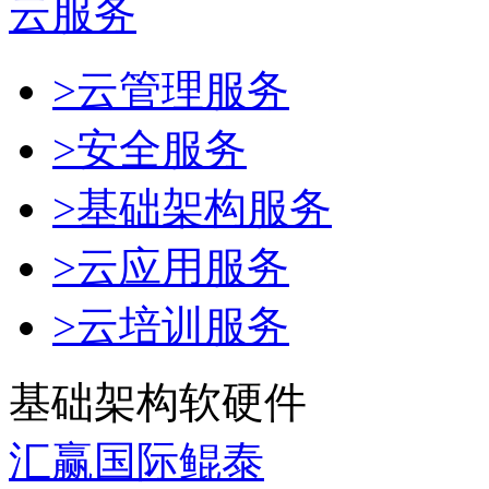
云服务
>云管理服务
>安全服务
>基础架构服务
>云应用服务
>云培训服务
基础架构软硬件
汇赢国际鲲泰