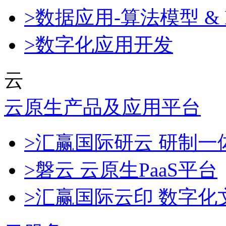
>数据应用-算法模型 & 
>数字化应用开发
云
云原生产品及应用平台
>汇赢国际研云 研制
>磐云 云原生PaaS平台
>汇赢国际云印 数字化