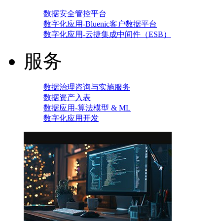
数据安全管控平台
数字化应用-Bluenic客户数据平台
数字化应用-云捷集成中间件（ESB）
服务
数据治理咨询与实施服务
数据资产入表
数据应用-算法模型 & ML
数字化应用开发