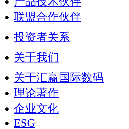
产品技术伙伴
联盟合作伙伴
投资者关系
关于我们
关于汇赢国际数码
理论著作
企业文化
ESG