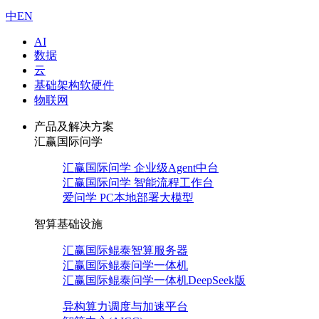
中
EN
AI
数据
云
基础架构软硬件
物联网
产品及解决方案
汇赢国际问学
汇赢国际问学 企业级Agent中台
汇赢国际问学 智能流程工作台
爱问学 PC本地部署大模型
智算基础设施
汇赢国际鲲泰智算服务器
汇赢国际鲲泰问学一体机
汇赢国际鲲泰问学一体机DeepSeek版
异构算力调度与加速平台