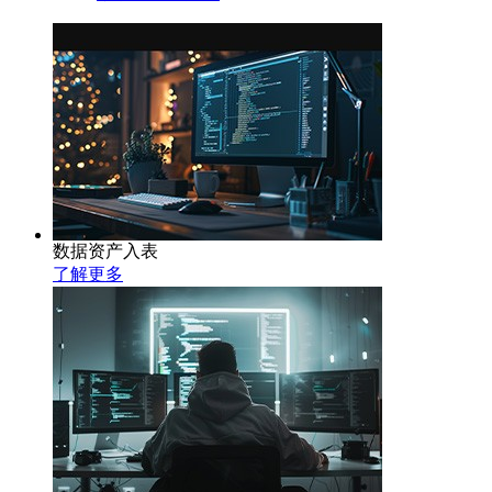
数据资产入表
了解更多